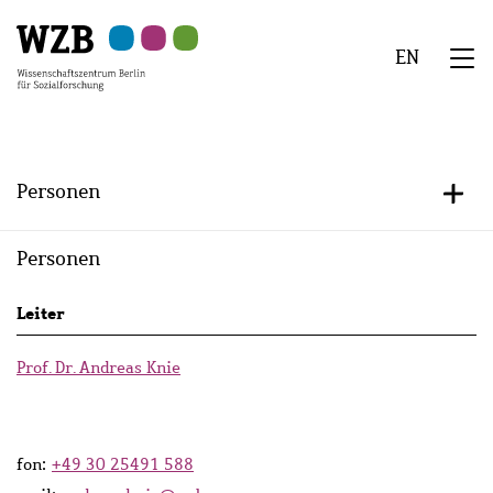
Zu
Zu
Zu
Zur
Zur
Hauptinhalt
Navigation
Suche
Sekundärnavigation
Fußzeile
EN
springen
springen
springen
springen
springen
We
Menü
Personen
+/-
Personen
Persons
Leiter
lists
Prof. Dr. Andreas Knie
fon:
+49 30 25491 588